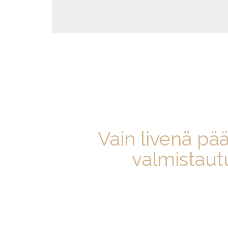
Vain livenä p
valmistaut