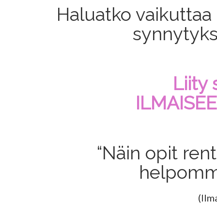
Haluatko vaikutta
synnytyks
Liity
ILMAISEE
“Näin opit re
helpommi
(Ilm