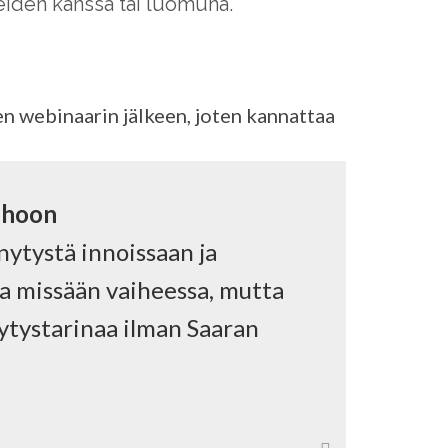
eiden kanssa tai luomuna.
een webinaarin jälkeen, joten kannattaa
ehoon
ytystä innoissaan ja
a missään vaiheessa, mutta
nytystarinaa ilman Saaran