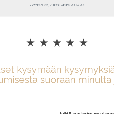
– VEERAELIISA
, KURSSILAINEN -22 JA -24
ääset kysymään kysymyksi
umisesta suoraan minulta j