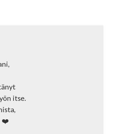
ni,
ntänyt
yön itse.
ista,
 ❤️