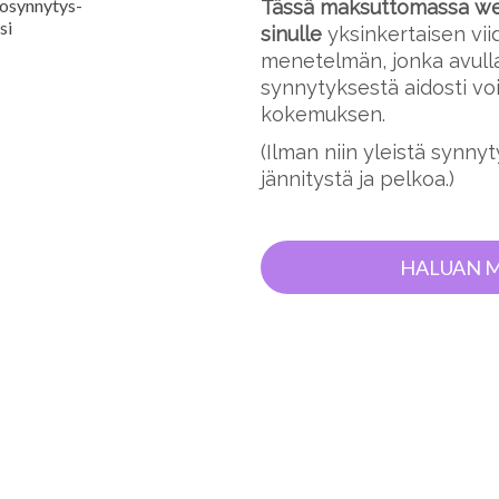
Tässä maksuttomassa web
sinulle
yksinkertaisen vi
menetelmän, jonka avull
synnytyksestä aidosti v
kokemuksen.
(Ilman niin yleistä synnyt
jännitystä ja pelkoa.)
HALUAN 