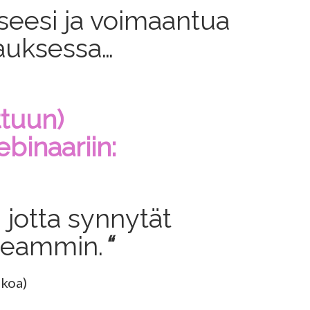
eesi ja voimaantua
pauksessa…
ttuun)
inaariin:
jotta synnytät
peammin.
“
lkoa)