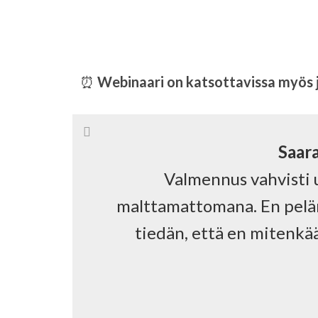
⏰
Webinaari on katsottavissa myös 
Saar
Valmennus vahvisti 
malttamattomana. En pelän
tiedän, että en mitenkää