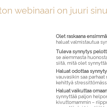
n webinaari on juuri sinua
Olet raskaana ensimmäis
haluat valmistautua sy
Tuleva synnytys pelotta
se aiemmasta huonosta
siitä, mitä olet synnyt
Haluat odottaa synnytys
vauvasikin saa parhaat
kehittyä stressittömäs
Haluat vaikuttaa omaa
synnyttää paljon help
kivuttomammin – riippu