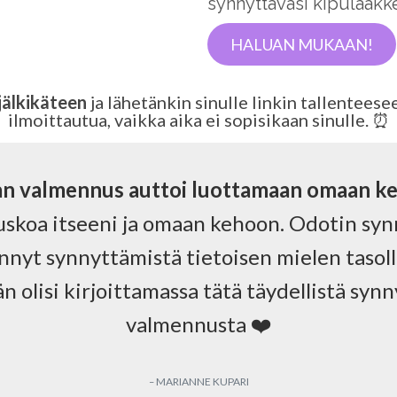
synnyttäväsi kipulääkk
HALUAN MUKAAN!
jälkikäteen
ja lähetänkin sinulle linkin tallentees
ilmoittautua, vaikka aika ei sopisikaan sinulle. ⏰
an valmennus auttoi luottamaan omaan k
uskoa itseeni ja omaan kehoon. Odotin synn
nyt synnyttämistä tietoisen mielen tasoll
n olisi kirjoittamassa tätä täydellistä syn
valmennusta ❤️
–
MARIANNE KUPARI