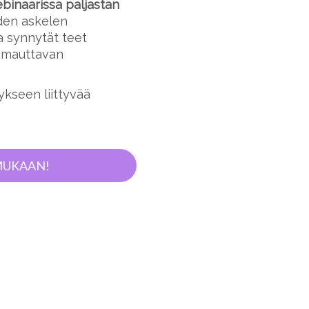
inaarissa paljastan
iden askelen
a synnytät teet
oimauttavan
ykseen liittyvää
MUKAAN!