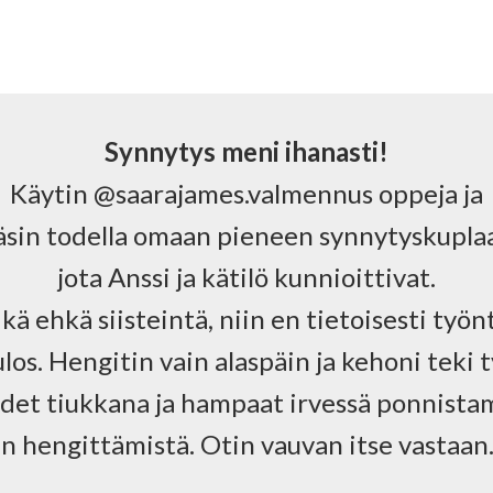
Synnytys meni ihanasti!
Käytin @saarajames.valmennus oppeja ja
äsin todella omaan pieneen synnytyskuplaa
jota Anssi ja kätilö kunnioittivat.
kä ehkä siisteintä, niin en tietoisesti työ
los. Hengitin vain alaspäin ja kehoni teki t
ädet tiukkana ja hampaat irvessä ponnistam
in hengittämistä. Otin vauvan itse vastaan.