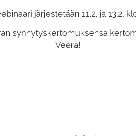
inaari järjestetään 11.2. ja 13.2. k
van synnytyskertomuksensa kertoma
Veera!