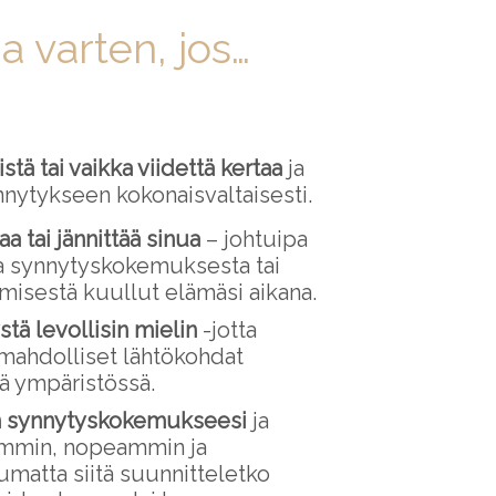
 varten, jos…
tä tai vaikka viidettä kertaa
ja
nnytykseen kokonaisvaltaisesti.
a tai jännittää sinua
– johtuipa
 synnytyskokemuksesta tai
tämisestä kuullut elämäsi aikana.
tä levollisin mielin
-jotta
 mahdolliset lähtökohdat
sä ympäristössä.
n synnytyskokemukseesi
ja
ommin, nopeammin ja
matta siitä suunnitteletko