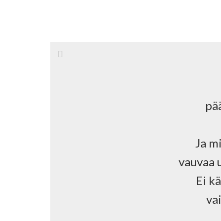
pä
Ja mi
vauvaa u
Ei k
va