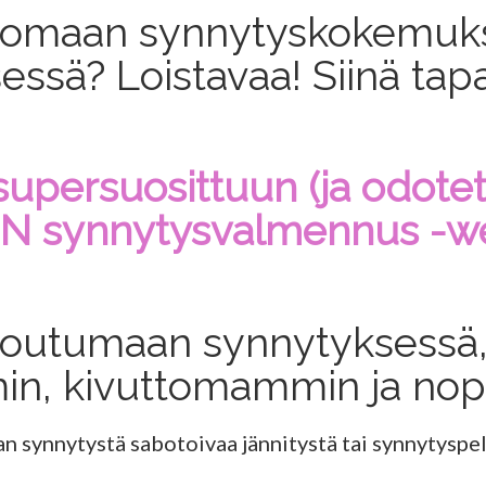
a omaan synnytyskokemuks
essä? Loistavaa! Siinä ta
 supersuosittuun (ja odote
N synnytysvalmennus -web
ntoutumaan synnytyksessä, 
n, kivuttomammin ja no
an synnytystä sabotoivaa jännitystä tai synnytyspe