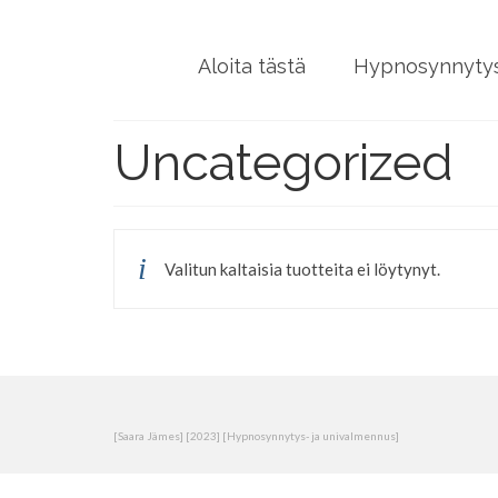
Aloita tästä
Hypnosynnytys
Uncategorized
Valitun kaltaisia tuotteita ei löytynyt.
[Saara Jämes] [2023] [Hypnosynnytys- ja univalmennus]