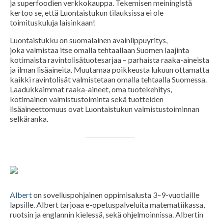
ja superfoodien verkkokauppa. Tekemisen meiningistä
kertoo se, että Luontaistukun tilauksissa ei ole
toimituskuluja laisinkaan!
Luontaistukku on suomalainen avainlippuyritys,
joka valmistaa itse omalla tehtaallaan Suomen laajinta
kotimaista ravintolisätuotesarjaa – parhaista raaka-aineista
ja ilman lisäaineita. Muutamaa poikkeusta lukuun ottamatta
kaikki ravintolisät valmistetaan omalla tehtaalla Suomessa.
Laadukkaimmat raaka-aineet, oma tuotekehitys,
kotimainen valmistustoiminta sekä tuotteiden
lisäaineettomuus ovat Luontaistukun valmistustoiminnan
selkäranka.
Albert
on sovelluspohjainen oppimisalusta 3–9-vuotiaille
lapsille. Albert tarjoaa e-opetuspalveluita matematiikassa,
ruotsin ja englannin kielessä, sekä ohjelmoinnissa. Albertin