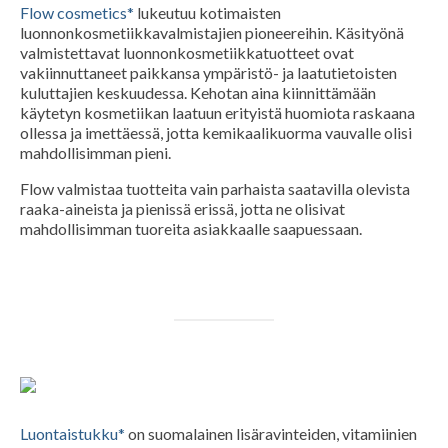
Flow cosmetics*
lukeutuu kotimaisten
luonnonkosmetiikkavalmistajien pioneereihin. Käsityönä
valmistettavat luonnonkosmetiikkatuotteet ovat
vakiinnuttaneet paikkansa ympäristö- ja laatutietoisten
kuluttajien keskuudessa. Kehotan aina kiinnittämään
käytetyn kosmetiikan laatuun erityistä huomiota raskaana
ollessa ja imettäessä, jotta kemikaalikuorma vauvalle olisi
mahdollisimman pieni.
Flow valmistaa tuotteita vain parhaista saatavilla olevista
raaka-aineista ja pienissä erissä, jotta ne olisivat
mahdollisimman tuoreita asiakkaalle saapuessaan.
Luontaistukku*
on suomalainen lisäravinteiden, vitamiinien