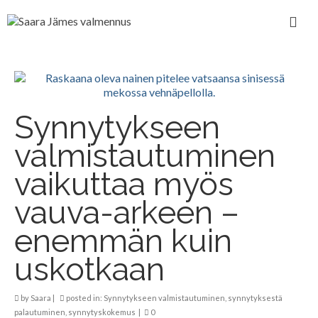
Synnytykseen
valmistautuminen
vaikuttaa myös
vauva-arkeen –
enemmän kuin
uskotkaan
by
Saara
|
posted in:
Synnytykseen valmistautuminen
,
synnytyksestä
palautuminen
,
synnytyskokemus
|
0