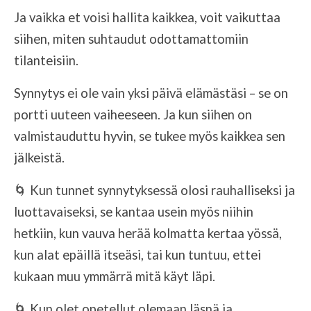
Ja vaikka et voisi hallita kaikkea, voit vaikuttaa
siihen, miten suhtaudut odottamattomiin
tilanteisiin.
Synnytys ei ole vain yksi päivä elämästäsi – se on
portti uuteen vaiheeseen. Ja kun siihen on
valmistauduttu hyvin, se tukee myös kaikkea sen
jälkeistä.
🌀 Kun tunnet synnytyksessä olosi rauhalliseksi ja
luottavaiseksi, se kantaa usein myös niihin
hetkiin, kun vauva herää kolmatta kertaa yössä,
kun alat epäillä itseäsi, tai kun tuntuu, ettei
kukaan muu ymmärrä mitä käyt läpi.
🌀 Kun olet opetellut olemaan läsnä ja