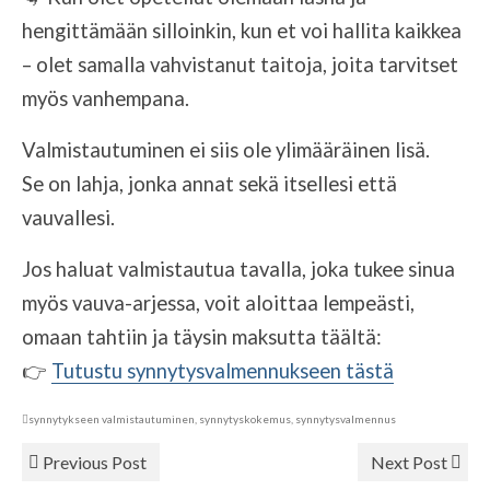
hengittämään silloinkin, kun et voi hallita kaikkea
– olet samalla vahvistanut taitoja, joita tarvitset
myös vanhempana.
Valmistautuminen ei siis ole ylimääräinen lisä.
Se on lahja, jonka annat sekä itsellesi että
vauvallesi.
Jos haluat valmistautua tavalla, joka tukee sinua
myös vauva-arjessa, voit aloittaa lempeästi,
omaan tahtiin ja täysin maksutta täältä:
👉
Tutustu synnytysvalmennukseen tästä
synnytykseen valmistautuminen
,
synnytyskokemus
,
synnytysvalmennus
Previous Post
Next Post