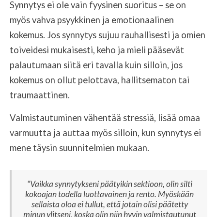
Synnytys ei ole vain fyysinen suoritus – se on
myös vahva psyykkinen ja emotionaalinen
kokemus. Jos synnytys sujuu rauhallisesti ja omien
toiveidesi mukaisesti, keho ja mieli pääsevät
palautumaan siitä eri tavalla kuin silloin, jos
kokemus on ollut pelottava, hallitsematon tai
traumaattinen.
Valmistautuminen vähentää stressiä, lisää omaa
varmuutta ja auttaa myös silloin, kun synnytys ei
mene täysin suunnitelmien mukaan.
“Vaikka synnytykseni päätyikin sektioon, olin silti
kokoajan todella luottavainen ja rento. Myöskään
sellaista oloa ei tullut, että jotain olisi päätetty
minun ylitseni, koska olin niin hyvin valmistautunut