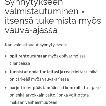
Synnytykseen
valmistautuminen =
itsensä tukemista myös
vauva-ajassa
Kun valmistaudut synnytykseen:
opit rentoutumaan
myös epävarmoissa
tilanteissa
tunnistat omia tunteitasi ja reaktioitasi
, mikä
on tärkeää myös vauva-arjessa
harjoittelet päästämään irti kontrollista
– ja se
on ehkä arvokkain taito, jonka voit ottaa
mukaan vanhemmuuteen