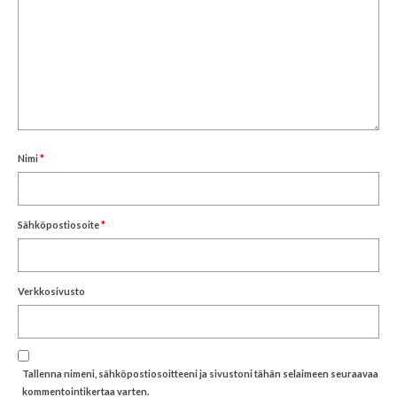
Nimi
*
Sähköpostiosoite
*
Verkkosivusto
Tallenna nimeni, sähköpostiosoitteeni ja sivustoni tähän selaimeen seuraavaa
kommentointikertaa varten.