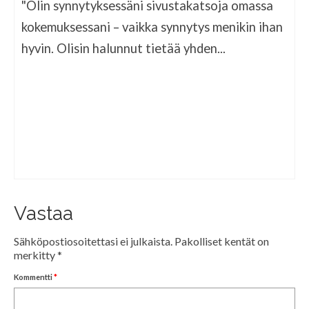
"Olin synnytyksessäni sivustakatsoja omassa
kokemuksessani – vaikka synnytys menikin ihan
hyvin. Olisin halunnut tietää yhden...
Vastaa
Sähköpostiosoitettasi ei julkaista.
Pakolliset kentät on
merkitty
*
Kommentti
*