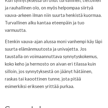
Kun synnytyksessä on ollut turvallinen, tietoinen
ja rauhallinen olo, on myös helpompaa siirtyä
vauva-arkeen ilman niin suurta henkistä kuormaa.
Turvallinen alku kantaa eteenpäin ja tuo
varmuutta.
Etenkin vauva-ajan alussa moni vanhempi käy läpi
suurta elämänmuutosta ja univajetta. Jos
taustalla on voimaannuttava synnytyskokemus,
koko keho ja hermosto on aivan eri tilassa kuin
silloin, jos synnytyksestä on jäänyt hätäinen,
raskas tai kaoottinen tunne, jota pitää
esimerkiksi erikseen yrittää purkaa.