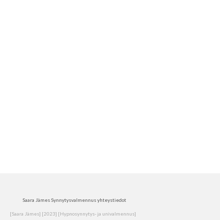
Mitä hyvä
synnytyskokemus
tarkoittaa sinulle?
by
Saara
|
posted in:
Hypnosynnytys
,
Synnytykseen valmistautuminen
,
synnytyskokemus
,
synnytysvalmennus
|
0
Hyvä synnytyskokemus alkaa jo ennen synnytystä – kun
uskallat luottaa itseesi ja valitset tuen, joka kunnioittaa
juuri sinun matkaasi.
hypnosynnytys
,
saara jämes
,
synnytykseen valmistautuminen
,
synnytysvalmennus
Saara Jämes Synnytysvalmennus yhteystiedot
[Saara Jämes] [2023] [Hypnosynnytys- ja univalmennus]