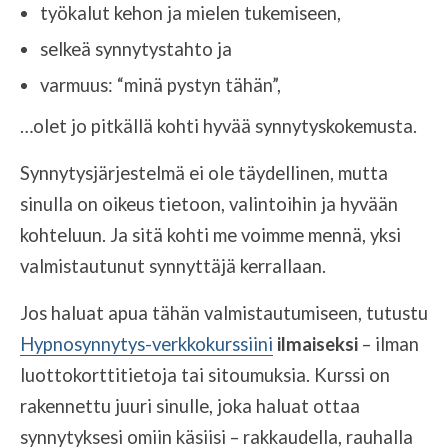
työkalut kehon ja mielen tukemiseen,
selkeä synnytystahto ja
varmuus: “minä pystyn tähän”,
…olet jo pitkällä kohti hyvää synnytyskokemusta.
Synnytysjärjestelmä ei ole täydellinen, mutta
sinulla on oikeus tietoon, valintoihin ja hyvään
kohteluun. Ja sitä kohti me voimme mennä, yksi
valmistautunut synnyttäjä kerrallaan.
Jos haluat apua tähän valmistautumiseen, tutustu
Hypnosynnytys-verkkokurssiini
ilmaiseksi
– ilman
luottokorttitietoja tai sitoumuksia. Kurssi on
rakennettu juuri sinulle, joka haluat ottaa
synnytyksesi omiin käsiisi – rakkaudella, rauhalla