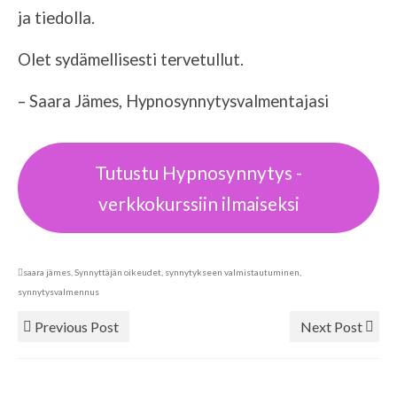
ja tiedolla.
Olet sydämellisesti tervetullut.
– Saara Jämes, Hypnosynnytysvalmentajasi
Tutustu Hypnosynnytys -
verkkokurssiin ilmaiseksi
saara jämes
,
Synnyttäjän oikeudet
,
synnytykseen valmistautuminen
,
synnytysvalmennus
Previous Post
Next Post