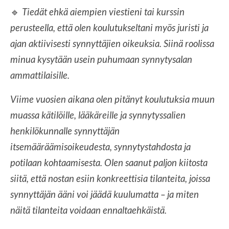
🔹
Tiedät ehkä aiempien viestieni tai kurssin
perusteella, että olen koulutukseltani myös juristi ja
ajan aktiivisesti synnyttäjien oikeuksia.
Siinä roolissa
minua kysytään usein puhumaan synnytysalan
ammattilaisille.
Viime vuosien aikana olen pitänyt koulutuksia muun
muassa kätilöille, lääkäreille ja synnytyssalien
henkilökunnalle synnyttäjän
itsemääräämisoikeudesta, synnytystahdosta ja
potilaan kohtaamisesta. Olen saanut paljon kiitosta
siitä, että nostan esiin konkreettisia tilanteita, joissa
synnyttäjän ääni voi jäädä kuulumatta – ja miten
näitä tilanteita voidaan ennaltaehkäistä.