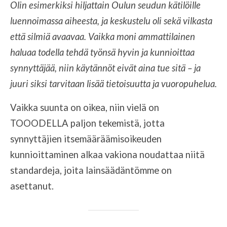
Olin esimerkiksi hiljattain Oulun seudun kätilöille
luennoimassa aiheesta, ja keskustelu oli sekä vilkasta
että silmiä avaavaa. Vaikka moni ammattilainen
haluaa todella tehdä työnsä hyvin ja kunnioittaa
synnyttäjää, niin käytännöt eivät aina tue sitä – ja
juuri siksi tarvitaan lisää tietoisuutta ja vuoropuhelua.
Vaikka suunta on oikea, niin vielä on
TOOODELLA paljon tekemistä, jotta
synnyttäjien itsemääräämisoikeuden
kunnioittaminen alkaa vakiona noudattaa niitä
standardeja, joita lainsäädäntömme on
asettanut.