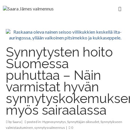
Synnytysten hoito
Suomessa
puhuttaa – Näin
varmistat hyvän
synnytyskokemukse
myös sairaalassa
by
Saara
|
posted in:
Hypnosynnytys
,
Synnyttäjän oikeudet
,
Synnytykseen
valmistautuminen
,
synnytysvalmennus
|
0