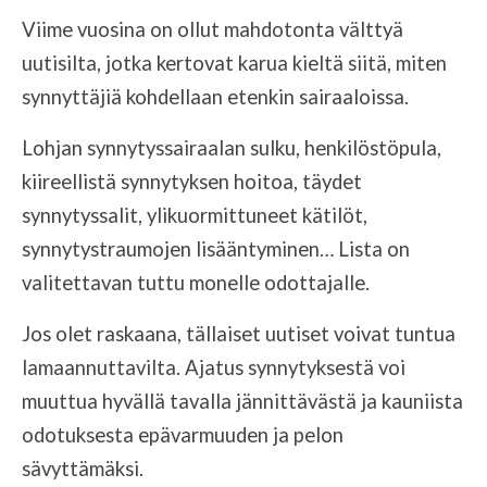
Viime vuosina on ollut mahdotonta välttyä
uutisilta, jotka kertovat karua kieltä siitä, miten
synnyttäjiä kohdellaan etenkin sairaaloissa.
Lohjan synnytyssairaalan sulku, henkilöstöpula,
kiireellistä synnytyksen hoitoa, täydet
synnytyssalit, ylikuormittuneet kätilöt,
synnytystraumojen lisääntyminen… Lista on
valitettavan tuttu monelle odottajalle.
Jos olet raskaana, tällaiset uutiset voivat tuntua
lamaannuttavilta. Ajatus synnytyksestä voi
muuttua hyvällä tavalla jännittävästä ja kauniista
odotuksesta epävarmuuden ja pelon
sävyttämäksi.