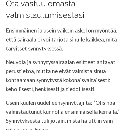
Ota vastuu omasta
valmistautumisestasi
Ensimmäinen ja usein vaikein askel on myöntää,
että sairaala ei voi tarjota sinulle kaikkea, mitä
tarvitset synnytyksessä.
Neuvola ja synnytyssairaalan esitteet antavat
perustietoa, mutta ne eivät valmista sinua
kohtaamaan synnytystä kokonaisvaltaisesti:
kehollisesti, henkisesti ja tiedollisesti.
Usein kuulen uudelleensynnyttäjiltä: “Olisinpa
valmistautunut kunnolla ensimmäisellä kerralla.”
Synnytyksestä tuli jotain, mistä haluttiin vain
selviytyä, ei kokea.