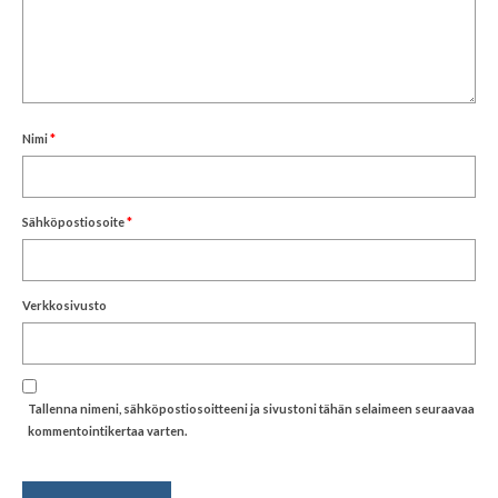
Nimi
*
Sähköpostiosoite
*
Verkkosivusto
Tallenna nimeni, sähköpostiosoitteeni ja sivustoni tähän selaimeen seuraavaa
kommentointikertaa varten.