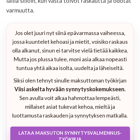
lailla silloin, kun vasta toivot raskautta ja odotat
varmuutta.
Jos olet juuri nyt siinä epävarmassa vaiheessa,
jossa kuuntelet kehoasi ja mietit, voisiko raskaus
olla alkanut, sinun ei tarvitse vielä tietää kaikkea.
Mutta jos plussa tulee, moni asia alkaa nopeasti
tuntua yhtä aikaa isolta, uudelta ja läheiseltä.
Siksi olen tehnyt sinulle maksuttoman työkirjan
Viisi askelta hyvään synnytyskokemukseen.
Sen avulla voit alkaa hahmottaa lempeästi,
millaiset asiat tukevat kehoa, mieltä ja
luottamusta raskauden ja synnytyksen matkalla.
LATAA MAKSUTON SYNNYTYSVALMENNUS-
TYÖKIRJA