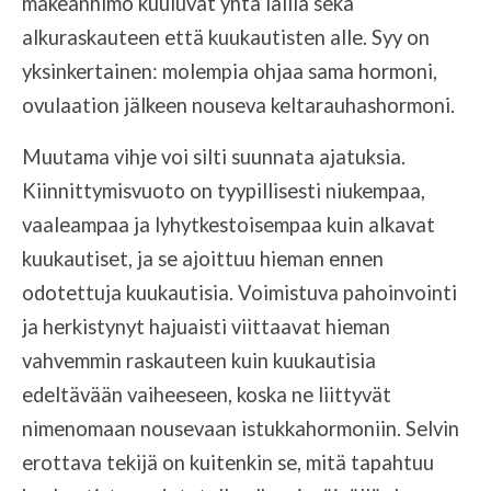
makeanhimo kuuluvat yhtä lailla sekä
alkuraskauteen että kuukautisten alle. Syy on
yksinkertainen: molempia ohjaa sama hormoni,
ovulaation jälkeen nouseva keltarauhashormoni.
Muutama vihje voi silti suunnata ajatuksia.
Kiinnittymisvuoto on tyypillisesti niukempaa,
vaaleampaa ja lyhytkestoisempaa kuin alkavat
kuukautiset, ja se ajoittuu hieman ennen
odotettuja kuukautisia. Voimistuva pahoinvointi
ja herkistynyt hajuaisti viittaavat hieman
vahvemmin raskauteen kuin kuukautisia
edeltävään vaiheeseen, koska ne liittyvät
nimenomaan nousevaan istukkahormoniin. Selvin
erottava tekijä on kuitenkin se, mitä tapahtuu