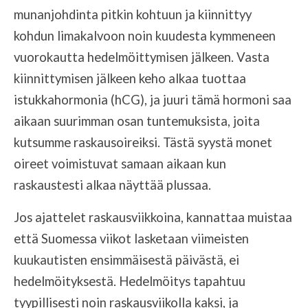
munanjohdinta pitkin kohtuun ja kiinnittyy
kohdun limakalvoon noin kuudesta kymmeneen
vuorokautta hedelmöittymisen jälkeen. Vasta
kiinnittymisen jälkeen keho alkaa tuottaa
istukkahormonia (hCG), ja juuri tämä hormoni saa
aikaan suurimman osan tuntemuksista, joita
kutsumme raskausoireiksi. Tästä syystä monet
oireet voimistuvat samaan aikaan kun
raskaustesti alkaa näyttää plussaa.
Jos ajattelet raskausviikkoina, kannattaa muistaa
että Suomessa viikot lasketaan viimeisten
kuukautisten ensimmäisestä päivästä, ei
hedelmöityksestä. Hedelmöitys tapahtuu
tyypillisesti noin raskausviikolla kaksi, ja