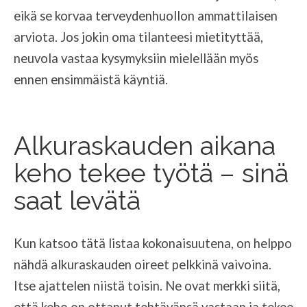
eikä se korvaa terveydenhuollon ammattilaisen
arviota. Jos jokin oma tilanteesi mietityttää,
neuvola vastaa kysymyksiin mielellään myös
ennen ensimmäistä käyntiä.
Alkuraskauden aikana
keho tekee työtä – sinä
saat levätä
Kun katsoo tätä listaa kokonaisuutena, on helppo
nähdä alkuraskauden oireet pelkkinä vaivoina.
Itse ajattelen niistä toisin. Ne ovat merkki siitä,
että keho on ottanut tehtävänsä vastaan ja tekee