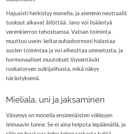
Hajuaisti herkistyy monella, ja aiemmin neutraalit
tuoksut alkavat ällöttää. Jano voi lisääntyä
verenkierron tehostuessa. Vatsan toiminta
muuttuu usein: keltarauhashormoni hidastaa
suolen toimintaa ja voi aiheuttaa ummetusta, ja
hormonaaliset muutokset löysentävät
ruokatorven sulkijalihasta, mikä näkyy
närästyksenä.
Mieliala, uni ja jaksaminen
Väsymys on monella ensimmäisten viikkojen
leimaavin tunne. Se ei aina helpota lepäämällä, ja
sille on hyvä syy: keho tekee raskasta työtä