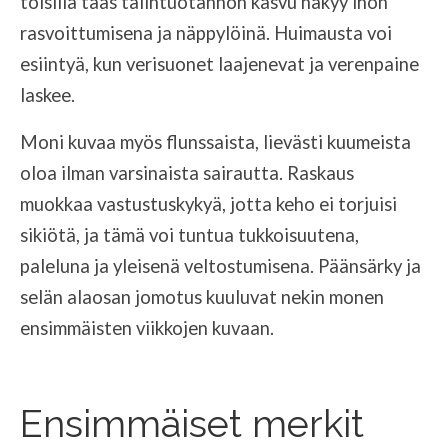
toisilla taas talintuotannon kasvu näkyy ihon
rasvoittumisena ja näppylöinä. Huimausta voi
esiintyä, kun verisuonet laajenevat ja verenpaine
laskee.
Moni kuvaa myös flunssaista, lievästi kuumeista
oloa ilman varsinaista sairautta. Raskaus
muokkaa vastustuskykyä, jotta keho ei torjuisi
sikiötä, ja tämä voi tuntua tukkoisuutena,
paleluna ja yleisenä veltostumisena. Päänsärky ja
selän alaosan jomotus kuuluvat nekin monen
ensimmäisten viikkojen kuvaan.
Ensimmäiset merkit