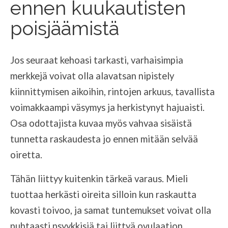
ennen kuukautisten
poisjäämistä
Jos seuraat kehoasi tarkasti, varhaisimpia
merkkejä voivat olla alavatsan nipistely
kiinnittymisen aikoihin, rintojen arkuus, tavallista
voimakkaampi väsymys ja herkistynyt hajuaisti.
Osa odottajista kuvaa myös vahvaa sisäistä
tunnetta raskaudesta jo ennen mitään selvää
oiretta.
Tähän liittyy kuitenkin tärkeä varaus. Mieli
tuottaa herkästi oireita silloin kun raskautta
kovasti toivoo, ja samat tuntemukset voivat olla
puhtaasti psyykkisiä tai liittyä ovulaation