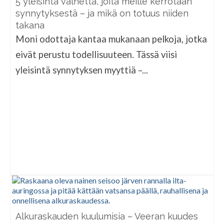
5 yleisintä valhetta, joita meille kerrotaan
synnytyksestä – ja mikä on totuus niiden
takana
Moni odottaja kantaa mukanaan pelkoja, jotka
eivät perustu todellisuuteen. Tässä viisi
yleisintä synnytyksen myyttiä –...
Alkuraskauden kuulumisia – Veeran kuudes