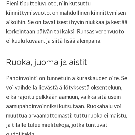
Pieni tiputteluvuoto, niin kutsuttu
kiinnittymisvuoto, on mahdollinen kiinnittymisen
aikoihin. Se on tavallisesti hyvin niukkaa ja kestää
korkeintaan päivän tai kaksi. Runsas verenvuoto
ei kuulu kuvaan, ja siitä lisää alempana.
Ruoka, juoma ja aistit
Pahoinvointi on tunnetuin alkuraskauden oire. Se
voi vaihdella lievästä ällötyksestä oksenteluun,
eikä rajoitu pelkkään aamuun, vaikka sitä usein
aamupahoinvoinniksi kutsutaan. Ruokahalu voi
muuttua arvaamattomasti: tuttu ruoka ei maistu,
ja tilalle tulee mielitekoja, jotka tuntuvat
oudoiltakin.