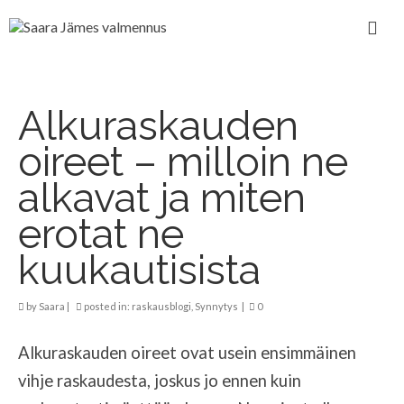
Alkuraskauden
oireet – milloin ne
alkavat ja miten
erotat ne
kuukautisista
by
Saara
|
posted in:
raskausblogi
,
Synnytys
|
0
Alkuraskauden oireet ovat usein ensimmäinen
vihje raskaudesta, joskus jo ennen kuin