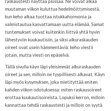
raskaustesti näyttää plussaa. Ne voivat alkaa
muutaman viikon kuluttua hedelmöittymisestä,
kun keho alkaa tuottaa istukkahormonia ja
valmistautua kasvattamaan uutta elämää. Samat
tuntemukset voivat kuitenkin liittyä yhtä hyvin
lähestyviin kuukautisiin, ja siksi alkuraskauden
oireet ovat usein hämmentäviä: keho viestii
jotain, mutta viesti on epäselvä.
Tällä sivulla käyn läpi yleisimmät alkuraskauden
oireet ja sen, milloin ne tyypillisesti alkavat. Käyn
läpi myös kysymyksen, joka mietityttää eniten
kahden viikon odotuksessa: miten raskausoireet
erottaa kuukautisoireista. Lopuksi kerron, milloin
kannattaa tehdä raskaustesti ja milloin on syytä