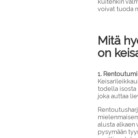
kuitenkin valm
voivat tuoda 
Mitä hy
on keis
1. Rentoutumi
Keisarileikkau
todella isost
joka auttaa li
Rentoutusharjo
mielenmaisema
alusta alkaen 
pysymään tyyne