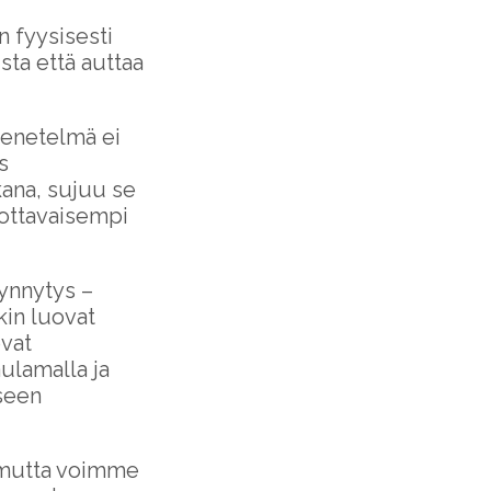
n fyysisesti
ta että auttaa
menetelmä ei
s
kana, sujuu se
uottavaisempi
ynnytys –
kin luovat
vat
ulamalla ja
kseen
 mutta voimme