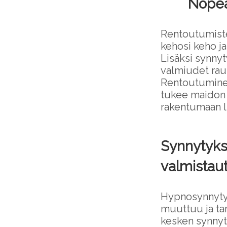
Nopea
Rentoutumistek
kehosi keho j
Lisäksi synny
valmiudet rau
Rentoutuminen
tukee maidon 
rakentumaan l
Synnytyks
valmistau
Hypnosynnytys
muuttuu ja tar
kesken synnyty