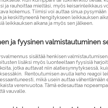
ukselle. Kun kumppani tai tukihenkilö tietää, k
i ja rauhoittaa mieltäsi, myös keisarinleikkaus v
tava kokemus. Tiimisi voi auttaa sinua pysymään
 ja keskittyneenä hengitykseen leikkauksen aika
ssiä leikkauksen aikana ja myös sen jälkeen.
en ja fyysinen valmistautuminen s
valmennus sisältää henkisen valmistautumisen
itusten lisäksi myös luonteeltaan fyysisiä harjoi
koita, jotka auttavat niin alatiesynnytyksessä, kui
ksessäkin. Rentoutumisen avulla keho reagoi l
ssaantuneesti, mikä usein auttaa vähentämään 
ikaista verenvuotoa. Tämä edesauttaa nopeampa
ttä vauvalle.