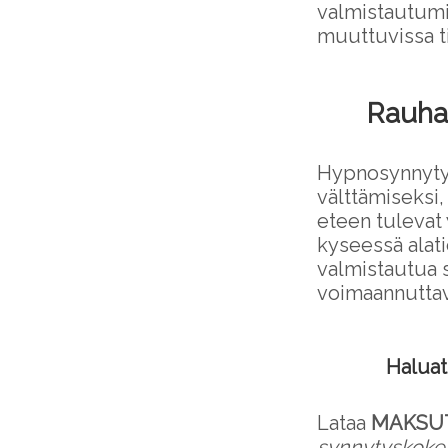
valmistautumi
muuttuvissa ti
Rauhal
Hypnosynnytys
välttämiseksi,
eteen tulevat y
kyseessä alati
valmistautua s
voimaannuttav
Haluat
Lataa
MAKSU
synnytyskoke