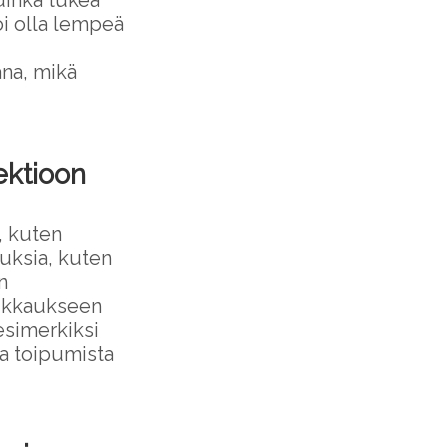
uinka tukea
oi olla lempeä
na, mikä
ektioon
, kuten
tuksia, kuten
n
eikkaukseen
esimerkiksi
a toipumista