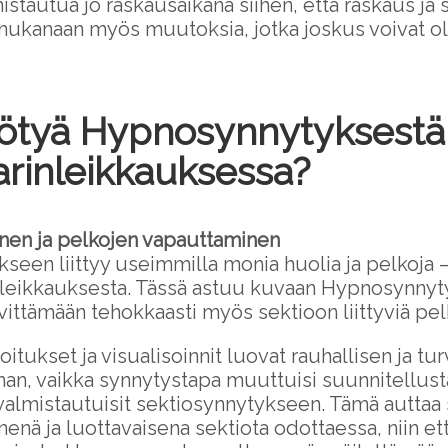
istautua jo raskausaikana siihen, että raskaus ja
mukanaan myös muutoksia, jotka joskus voivat oll
ötyä Hypnosynnytyksestä 
arinleikkauksessa?
nen ja pelkojen vapauttaminen
kseen liittyy useimmilla monia huolia ja pelkoja
a leikkauksesta. Tässä astuu kuvaan Hypnosynn
evittämään tehokkaasti myös sektioon liittyviä pel
itukset ja visualisoinnit luovat rauhallisen ja tur
n, vaikka synnytystapa muuttuisi suunnitellusta
valmistautuisit sektiosynnytykseen. Tämä auttaa
nä ja luottavaisena sektiota odottaessa, niin et