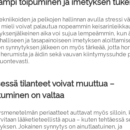
mpi toipuminen ja imetyksen tuk
niikoiden ja pelkojen hallinnan avulla stressi vä
a mieli voivat palautua nopeammin keisarinleikka
tyksenjälkeinen aika voi sujua lempeämmin, kun ä
halliseen ja tasapainoiseen imetyksen aloittamis
 synnytyksen jälkeen on myös tärkeää, jotta ho
herumista ja äidin sekä vauvan kiintymyssuhde
uontevasti.
essä tilanteet voivat muuttua –
tuminen on valtaa
menetelmän periaatteet auttavat myös silloin, 
vitaan lääketieteellistä apua – kuten tehtäessä 
ksen. Jokainen synnytys on ainutlaatuinen, ja