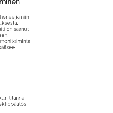
eminen
henee ja niin
uksesta.
iti on saanut
een.
rmonitoiminta
 pääsee
kun tilanne
sektiopäätös