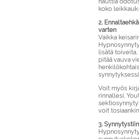
nauttia odotu
koko leikkauks
2. Ennaltaehkä
varten
Vaikka keisarin
Hypnosynnytyk
lisätä toiveit
pitää vauva vi
henkilökohtais
synnytyksessä
Voit myös kirj
rinnallesi. You
sektiosynnytyk
voit tosiaanki
3. Synnytystiim
Hypnosynnytys