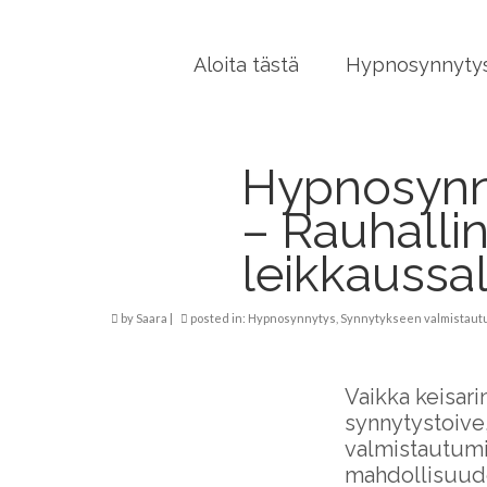
Aloita tästä
Hypnosynnytys
Hypnosynnyt
– Rauhall
leikkaussal
by
Saara
|
posted in:
Hypnosynnytys
,
Synnytykseen valmistau
Vaikka keisari
synnytystoive
valmistautumis
mahdollisuude