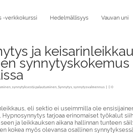
 -verkkokurssi
Hedelmällisyys
Vauvan uni
ys ja keisarinleikkaus
inen synnytyskokemus
issa
tuminen
,
synnytyksestä palautuminen
,
Synnytys
,
synnytysvalmennus
|
0
nleikkaus, eli sektio ei useimmilla ole ensisijaine
, Hypnosynnytys tarjoaa erinomaiset työkalut sii
een ja leikkauksen aikana hallinnan tunteen säil
n kokea myös olevansa osallinen synnytyksessä