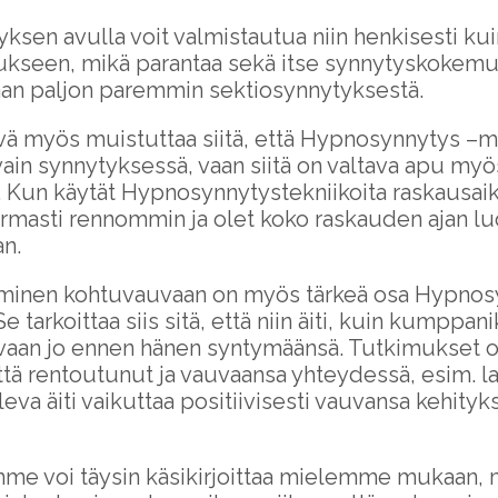
en avulla voit valmistautua niin henkisesti kui
aukseen, mikä parantaa sekä itse synnytyskokemus
an paljon paremmin sektiosynnytyksestä.
yvä myös muistuttaa siitä, että Hypnosynnytys –
ain synnytyksessä, vaan siitä on valtava apu myö
. Kun käytät Hypnosynnytystekniikoita raskausai
armasti rennommin ja olet koko raskauden ajan l
an.
minen kohtuvauvaan on myös tärkeä osa Hypnos
 tarkoittaa siis sitä, että niin äiti, kuin kumppani
aan jo ennen hänen syntymäänsä. Tutkimukset o
ttä rentoutunut ja vauvaansa yhteydessä, esim. la
leva äiti vaikuttaa positiivisesti vauvansa kehity
me voi täysin käsikirjoittaa mielemme mukaan,