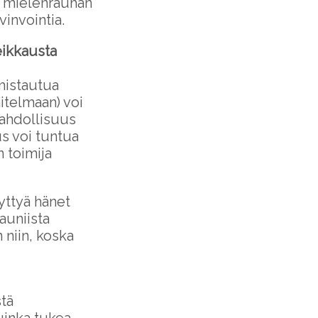
n mielenrauhan
vinvointia.
eikkausta
lmistautua
itelmaan) voi
mahdollisuus
us voi tuntua
 toimija
yttyä hänet
kauniista
 niin, koska
tä