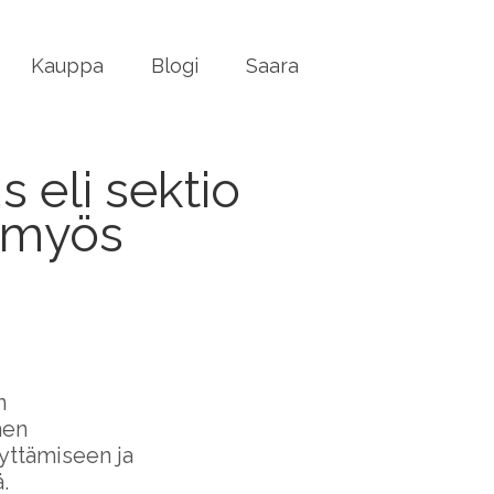
Kauppa
Blogi
Saara
 eli sektio
 myös
n
hen
yttämiseen ja
.