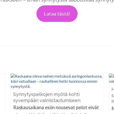
Lataa tästä!
H
Synnytyspelkojen myötä kohti
s
a
syvempään valmistautumiseen
h
Raskausaikana esiin nousevat pelot eivät
M