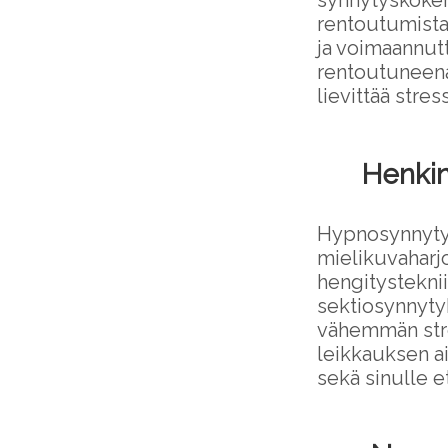
synnytyskokem
rentoutumistas
ja voimaannut
rentoutuneena
lievittää stre
Henkin
Hypnosynnytys
mielikuvaharjo
hengitysteknii
sektiosynnyty
vähemmän stre
leikkauksen a
sekä sinulle e