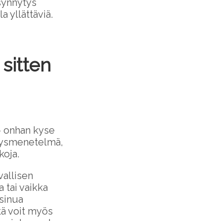
 synnytys
a yllättäviä.
sitten
 – onhan kyse
ytysmenetelmä,
koja.
vallisen
 tai vaikka
 sinua
tä voit myös