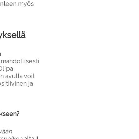
tunteen myös
yksellä
n
 mahdollisesti
Olipa
 avulla voit
itiivinen ja
ykseen?
yvään
yspelkoa
alta ⬇️