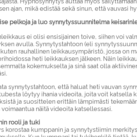
sajasta. Hypnosynnytys auttaa myös säilyttämää
en ajan, mikä edistää sekä sinun, että vauvasi hy
ise pelkoja ja luo synnytyssuunnitelma keisarinl
leikkaus ei olisi ensisijainen toive, siihen voi va
sen avulla. Synnytystahtoon (eli synnytyssuunn
a, kuten rauhallinen leikkausympäristö, jossa on 
erihoidossa heti leikkauksen jälkeen. Näin leikka
emmalta kokemukselta ja sinä saat olla aktiivinen
si.
ata synnytystahtoon, että haluat heti vauvan synn
tubesta löytyy ihania videoita, joita voit katsella 
sistä ja suosittelen erittäin lämpimästi tekemään
n voimaantua näitä videoita katsellessasi.
in rooli ja tuki
 korostaa kumppanin ja synnytystiimin merkitys