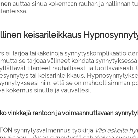
nen auttaa sinua kokemaan rauhan ja hallinnan 
lanteissa.
linen keisarileikkaus Hypnosynnyt
 ei tarjoa taikakeinoja synnytyskomplikaatioide
 mutta se tarjoaa välineet kohdata synnytyksessä
llättävät tilanteet rauhallisesti ja luottavaisesti. 
esynnytys tai keisarinleikkaus, Hypnosynnytyksen
ynnytykseesi niin, että se on mahdollisimman pos
a kokemus sinulle ja vauvallesi.
ko vinkkejä rentoon ja voimaannuttavaan synnyt
TON
synnytysvalmennus työkirja
Viisi askelta h
mukseen – Ilman synnytystä sabotoivaa synnyt