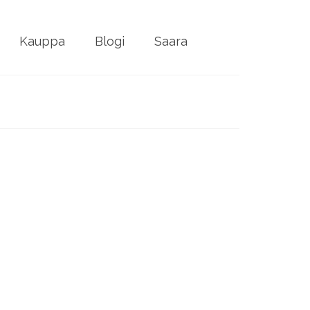
Kauppa
Blogi
Saara
mus
nnytys
,
synnytysvalmennus
|
0
äjän, mutta myös ammattini puolesta. Tässä siis
 kätilö ja hoitanut neljän vuoden ajan
in ensi kertaa äidiksi ja sain kokea synnytyksen