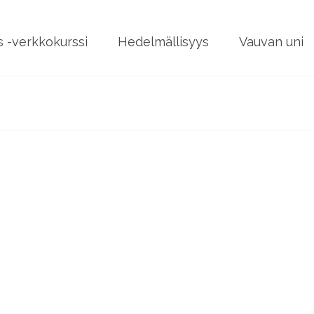
 -verkkokurssi
Hedelmällisyys
Vauvan uni
Ronjan synnytyskerto
by
Saara
|
posted in:
Hypnosynnytys
,
Synnytykseen valmistautuminen
,
Sy
Saara pyysi minua kertomaan synnytyskertomukseni synnytt
minun kertomukseni. Taustana kerron, että olen ammatiltani
synnytyksiä keskussairaalassa. Viime vuoden syyskuussa tul
ensi kertaa …
Lue lisää